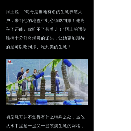
阿土说："蚝哥是当地有名的生蚝养殖大
户，来到他的地盘生蚝必须吃到撑！他高
兴了还能让你吃不了带着走！"阿土的话使
胜楠十分好奇蚝哥的派头，让她更加期待
的是可以吃到撑、吃到美的生蚝！
初见蚝哥并不觉得有什么特殊之处，当他
从水中提起一提又一提装满生蚝的网格，