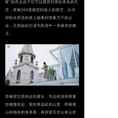
富"的亮点在于它可以观赏到美轮美奂的天
空，夜晚360度观赏到迷人的星空，白天
仰卧在舒适的床上能看到变换万千的云
朵，正因如此它成为民宿中一房难求的楼
王。
胜楠穿过房间走到露台，耳边的清风将窗
纱微微吹起，面对着远处的山景，呼吸着
山间独有的青草香，再仰望天空云卷云舒