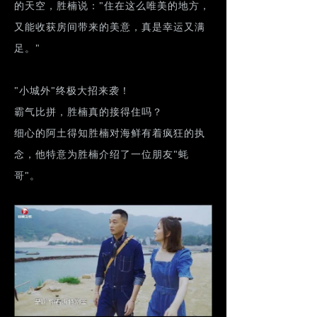
的天空，胜楠说："住在这么唯美的地方，
又能收获房间带来的美意，真是幸运又满
足。"
"小城外"终极大招来袭！
霸气比拼，胜楠真的接得住吗？
细心的阿土得知胜楠对海鲜有着疯狂的执
念，他特意为胜楠介绍了一位朋友"蚝
哥"。