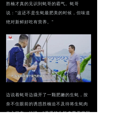
胜楠才真的见识到蚝哥的霸气。蚝哥
说："这还不是生蚝最肥美的时候，但味道
绝对新鲜好吃有营养。"
边说着蚝哥边撬开了一颗肥嫩的生蚝，按
奈不住眼前的诱惑胜楠迫不及待将生蚝肉
放入口中，她说："滑滑的生蚝肉带着些甜
味，四周脆脆的口感有着特殊的嚼劲。"