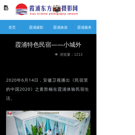
넖
首页
霞浦摄影
霞浦旅游
霞浦服务
霞浦特色民宿——小城外
넶
浏览量：
1213
2020年6月14日，安徽卫视播出《民宿里
的中国2020》之黄胜楠在霞浦体验民宿生
活。