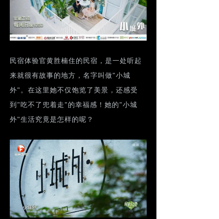
民宿体验官黄胜楠住的民宿，是一处听起
来就很有故事的地方，名字叫做"小城
外"。在这里她不仅饱览了美景，还感受
到"吃不了兜着走"的幸福感！她的"小城
外"生活究竟是怎样的呢？